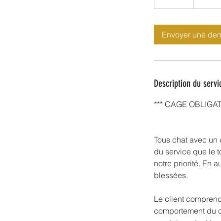
0
m
i
Envoyer une de
n
Description du servi
*** CAGE OBLIGATOI
Tous chat avec un c
du service que le t
notre priorité. En 
blessées.
Le client comprend 
comportement du cha