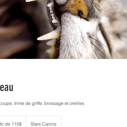
veau
coupe, trime de griffe, brossage et oreilles
tir de 115$
Stars Canins