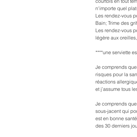
courtois en tout te
n'importe quel plat
Les rendez-vous p
Bain; Trime des gri
Les rendez-vous pou
légère aux oreilles,
****une serviette e
Je comprends que l
risques pour la sa
réactions allergiqu
et j’assume tous le
Je comprends que S
sous-jacent qui pou
est en bonne santé
des 30 derniers jou