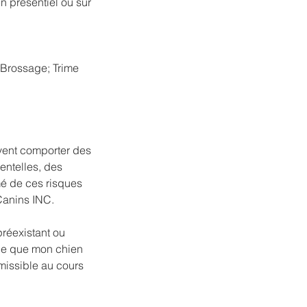
en présentiel ou sur
; Brossage; Trime
vent comporter des
entelles, des
mé de ces risques
 Canins INC.
réexistant ou
fie que mon chien
missible au cours