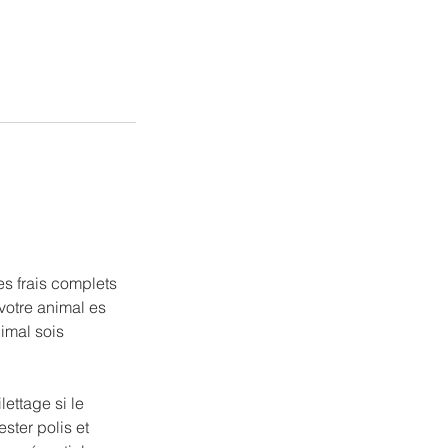
es frais complets
 votre animal es
nimal sois
lettage si le
ster polis et