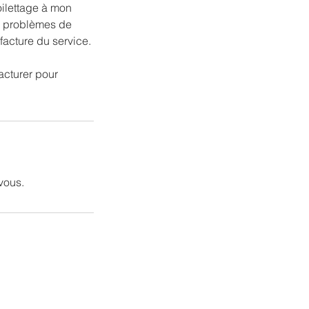
oilettage à mon
s problèmes de
facture du service.
acturer pour
vous.