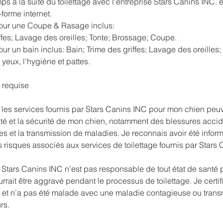
mps a la suite du toilettage avec l'entreprise Stars Canins INC. 
-forme internet.
our une Coupe & Rasage inclus:
ffes; Lavage des oreilles; Tonte; Brossage; Coupe.
r un bain inclus: Bain; Trime des griffes; Lavage des oreilles
 yeux, l'hygiène et pattes.
s requise
es services fournis par Stars Canins INC pour mon chien peu
nté et la sécurité de mon chien, notamment des blessures accid
es et la transmission de maladies. Je reconnais avoir été infor
s risques associés aux services de toilettage fournis par Stars
tars Canins INC n’est pas responsable de tout état de santé p
rrait être aggravé pendant le processus de toilettage. Je certi
 et n’a pas été malade avec une maladie contagieuse ou trans
rs.