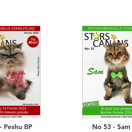
- Peshu BP
No 53 - Sam