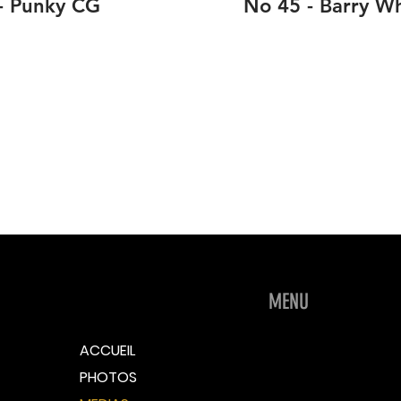
- Punky CG
No 45 - Barry W
MENU
ACCUEIL
PHOTOS