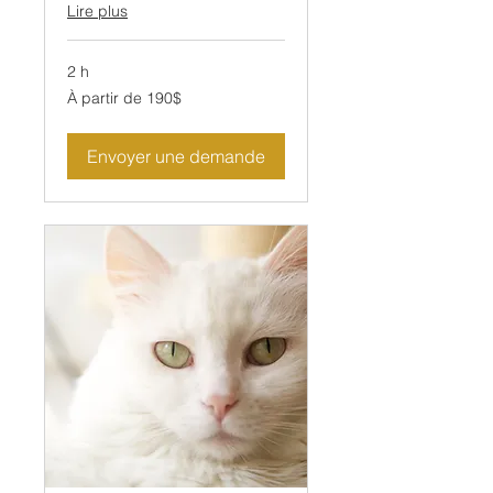
Lire plus
2 h
À
À partir de 190$
partir
de
190$
Envoyer une demande