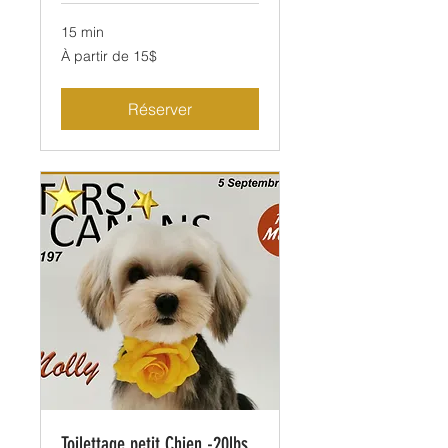
15 min
À
À partir de 15$
partir
de
15$
Réserver
Toilettage petit Chien -20lbs