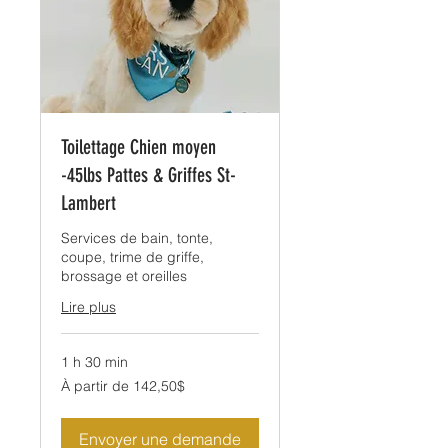
Toilettage Chien moyen
-45lbs Pattes & Griffes St-
Lambert
Services de bain, tonte,
coupe, trime de griffe,
brossage et oreilles
Lire plus
1 h 30 min
À
À partir de 142,50$
partir
de
142,50$
Envoyer une demande