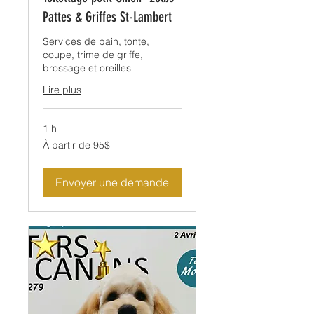
Pattes & Griffes St-Lambert
Services de bain, tonte,
coupe, trime de griffe,
brossage et oreilles
Lire plus
1 h
À
À partir de 95$
partir
de
95$
Envoyer une demande