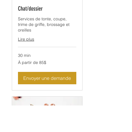
Chat/dossier
Services de tonte, coupe,
trime de griffe, brossage et
oreilles
Lire plus
30 min
À
À partir de 85$
partir
de
85$
Envoyer une demande