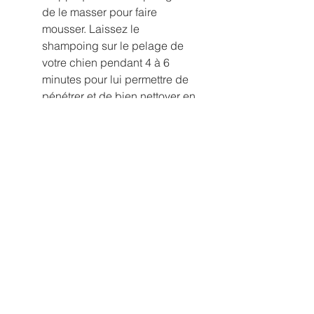
de le masser pour faire
mousser. Laissez le
shampoing sur le pelage de
votre chien pendant 4 à 6
minutes pour lui permettre de
pénétrer et de bien nettoyer en
profondeur. Rincez
abondamment et répétez si
nécessaire. Essayez notre
Shampoing Dégraissant pour
chien aujourd'hui et offrez à
votre ami à quatre pattes le
cadeau d'un pelage propre et
sain !
Ingrédient
Nous vous présentons
RETURN & REFUND POLICY