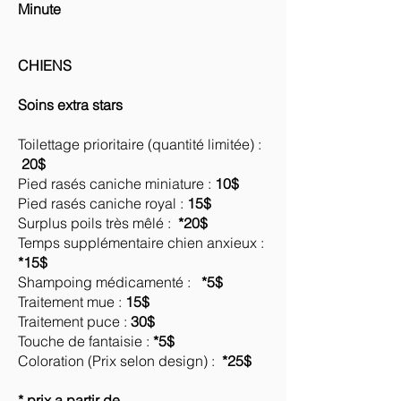
Minute
CHIENS
Soins extra stars
Toilettage prioritaire (quantité limitée) :
20$
Pied rasés caniche miniature :
10$
Pied rasés caniche royal :
15$
Surplus poils très mêlé :
*20$
Temps supplémentaire chien anxieux :
*15$
Shampoing médicamenté :
*5$
Traitement mue :
15$
Traitement puce :
30$
Touche de fantaisie :
*5$
Coloration (Prix selon design) :
*25$
* prix a partir de...