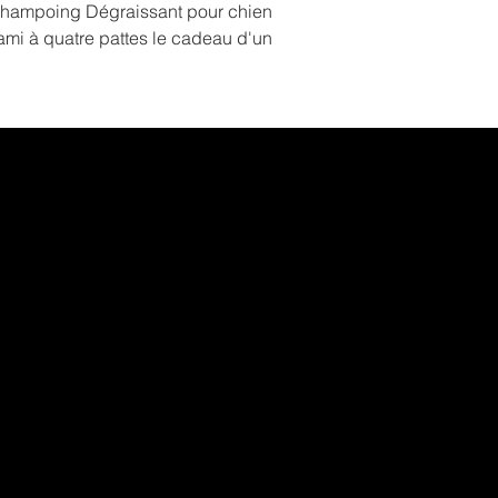
Shampoing Dégraissant pour chien
e ami à quatre pattes le cadeau d'un