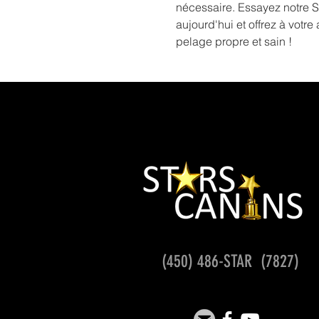
nécessaire. Essayez notre 
aujourd'hui et offrez à votr
pelage propre et sain !
(450) 486-STAR (7827)