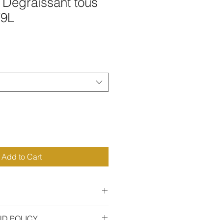
Dégraissant tous
79L
Add to Cart
ns notre
Shampoing Dégraissant
,
ND POLICY