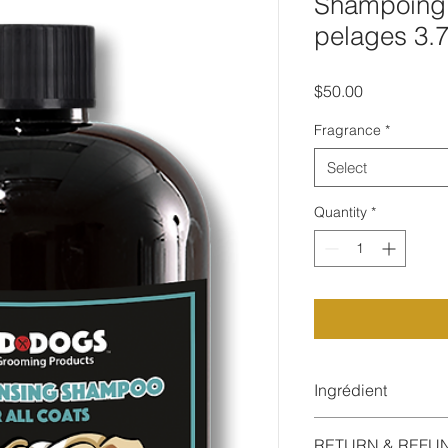
Shampoing 
pelages 3.
Price
$50.00
Fragrance
*
Select
Quantity
*
Ingrédient
Nous vous présento
RETURN & REFU